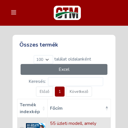
Összes termék
találat oldalanként
Excel
Keresés:
Előző
1
Következő
Termék
Főcím
indexkép
55 üzleti modell, amely