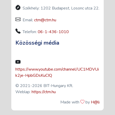
Székhely: 1202 Budapest, Losonc utca 22.
Email:
ctm@ctm.hu
Telefon:
06-1-436-1010
Közösségi média
https://www.youtube.com/channel/UC1MDVUi
k2je-HpbGDsKuCIQ
© 2021-
2026 BIT-Hungary Kft.
Weblap:
https://ctm.hu
Made with
by
H@li